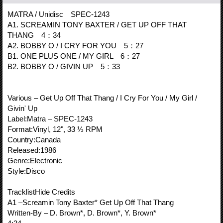
MATRA / Unidisc SPEC-1243
A1. SCREAMIN TONY BAXTER / GET UP OFF THAT
THANG 4：34
A2. BOBBY O / I CRY FOR YOU 5：27
B1. ONE PLUS ONE / MY GIRL 6：27
B2. BOBBY O / GIVIN UP 5：33
Various – Get Up Off That Thang / I Cry For You / My Girl /
Givin' Up
Label:Matra – SPEC-1243
Format:Vinyl, 12", 33 ⅓ RPM
Country:Canada
Released:1986
Genre:Electronic
Style:Disco
TracklistHide Credits
A1 –Screamin Tony Baxter* Get Up Off That Thang
Written-By – D. Brown*, D. Brown*, Y. Brown*