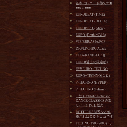
基本はレコード盤です■
■■↓↓↓■■■
EUROBEAT (TIME)
EUROBEAT (DELTA)
EUROBEAT (Abeat)
EURO (Double/C&R)
VIB/BBB/ASIA/FCF
DIG/LIV/HRG Attack
FLEA/RA/HE/EU/他
EURO(過去の限定盤)
限定EURO+TECHNO
EURO+TECHNO(ＣＤ)
☆TECHNO (HYPER)
☆TECHNO (Juliana)
（注）trf/John Robinson
DANCE CLASSICS通常
サイト(1)でも販売
ROTTERDAM系など他
※これはＣＤもココです
TECHNO(1995-2000）サ