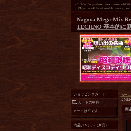
（EURO）For purchases from overseas (Additiona
p】Old prices will be adjusted & increased, sorr
Nagoya Mega-Mix Re
TECHNO 基本的に
ショッピングカート
ホーム
R MEN
カートの中身
商
カートは空です。
商品ジャンル（新品）