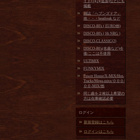
イト(1)(2)(追加)などにも
掲載
雑誌「ヘブンズドア」
他・・・beatfreak など
DISCO-80's ( EURO他)
DISCO-80's ( Hi NRG )
DISCO-CLASSIC(2)
DISCO-80's(名曲など)今
後/ここは不使用
ULTIMIX
FUNKYMIX
Power House/X-MIX/Hot-
Tracks/Mega-mixx/ＯＯＯ/
ＯＯ-MIX/他
同じ曲を２枚以上希望の
方は在庫確認必要
ログイン
新規登録はこちら
ログインはこちら