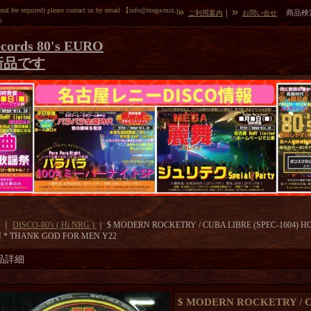
l fee required) please contact us by email 【info@mega-mix.j
｜
商品検
ご利用案内
お問い合せ
y.
cords 80's EURO
新品です
｜
DISCO-80's ( Hi NRG )
｜
$ MODERN ROCKETRY / CUBA LIBRE (SPEC-1604)
 * THANK GOD FOR MEN Y22
品詳細
$ MODERN ROCKETRY / C