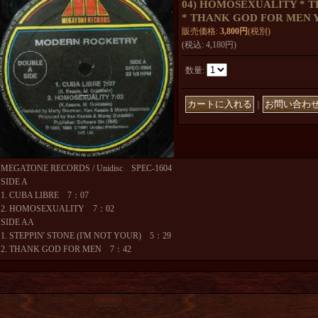
04) HOMOSEXUALITY * 
* THANK GOD FOR MEN 
販売価格
:
3,800円
(税別)
(税込
:
4,180円
)
数量
:
｜
MEGATONE RECORDS / Unidisc SPEC-1604
SIDE A
1. CUBA LIBRE 7：07
2. HOMOSEXUALITY 7：02
SIDE AA
1. STEPPIN' STONE (I'M NOT YOUR) 5：29
2. THANK GOD FOR MEN 7：42