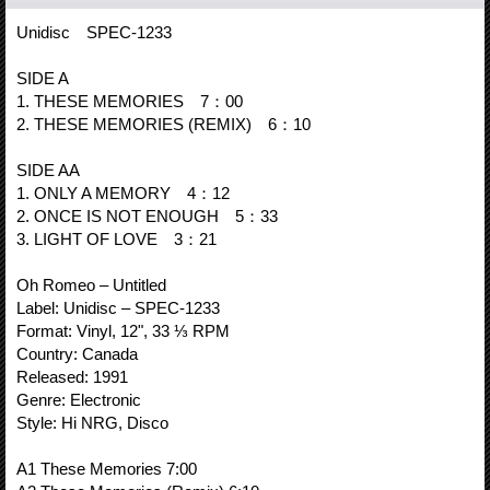
Unidisc SPEC-1233
SIDE A
1. THESE MEMORIES 7：00
2. THESE MEMORIES (REMIX) 6：10
SIDE AA
1. ONLY A MEMORY 4：12
2. ONCE IS NOT ENOUGH 5：33
3. LIGHT OF LOVE 3：21
Oh Romeo – Untitled
Label: Unidisc – SPEC-1233
Format: Vinyl, 12", 33 ⅓ RPM
Country: Canada
Released: 1991
Genre: Electronic
Style: Hi NRG, Disco
A1 These Memories 7:00