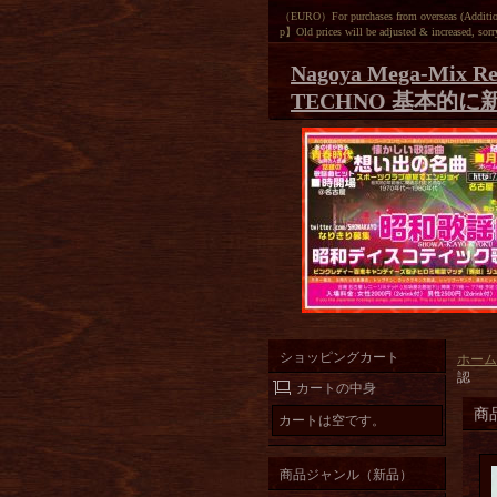
（EURO）For purchases from overseas (Additiona
p】Old prices will be adjusted & increased, sorr
Nagoya Mega-Mix Re
TECHNO 基本的に
ショッピングカート
ホーム
認
カートの中身
商
カートは空です。
商品ジャンル（新品）