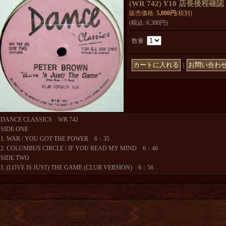
(WR 742) Y10 店長後程確認
販売価格
:
5,800円
(税別)
(税込
:
6,380円
)
数量
:
｜
DANCE CLASSICS WR 742
SIDE ONE
1. WAR / YOU GOT THE POWER 6：35
2. COLUMBUS CIRCLE / IF YOU READ MY MIND 6：46
SIDE TWO
1. (LOVE IS JUST) THE GAME (CLUB VERSION) 6：56