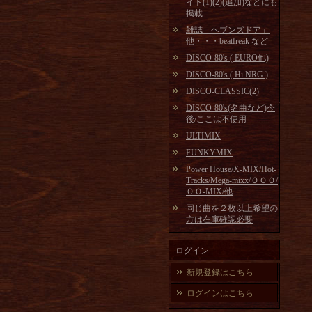
イト(1)(2)(追加)などにも
掲載
雑誌「ヘブンズドア」
他・・・beatfreak など
DISCO-80's ( EURO他)
DISCO-80's ( Hi NRG )
DISCO-CLASSIC(2)
DISCO-80's(名曲など)今
後/ここは不使用
ULTIMIX
FUNKYMIX
Power House/X-MIX/Hot-
Tracks/Mega-mixx/ＯＯＯ/
ＯＯ-MIX/他
同じ曲を２枚以上希望の
方は在庫確認必要
ログイン
新規登録はこちら
ログインはこちら