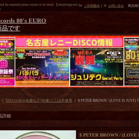
l fee required) please contact us by email 【info@mega-mix.j
｜
商品検
ご利用案内
お問い合せ
y.
cords 80's EURO
新品です
｜
DISCO-80's(名曲など)今後/ここは不使用
｜
$ PETER BROWN / (LOVE IS JUST
品詳細
$ PETER BROWN / (LOVE 