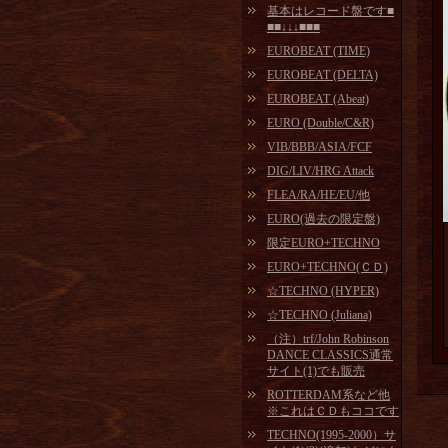
基本はレコード盤です■
■■↓↓↓■■■
EUROBEAT (TIME)
EUROBEAT (DELTA)
EUROBEAT (Abeat)
EURO (Double/C&R)
VIB/BBB/ASIA/FCF
DIG/LIV/HRG Attack
FLEA/RA/HE/EU/他
EURO(過去の限定盤)
限定EURO+TECHNO
EURO+TECHNO(ＣＤ)
☆TECHNO (HYPER)
☆TECHNO (Juliana)
（注）trf/John Robinson
DANCE CLASSICS通常
サイト(1)でも販売
ROTTERDAM系など他
※これはＣＤもココです
TECHNO(1995-2000）サ