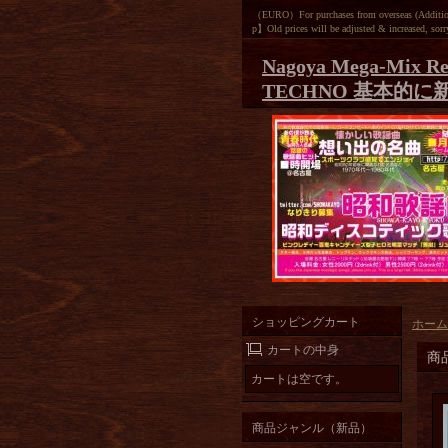
（EURO）For purchases from overseas (Additiona
p】Old prices will be adjusted & increased, sorr
Nagoya Mega-Mix Re
TECHNO 基本的に
ショッピングカート
ホーム
カートの中身
商
カートは空です。
商品ジャンル（新品）