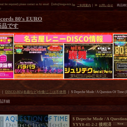
l fee required) please contact us by email 【info@mega-mix.j
｜
商品検
ご利用案内
お問い合せ
y.
cords 80's EURO
新品です
｜
DISCO-80's(名曲など)今後/ここは不使用
｜
$ Depeche Mode / A Question Of Ti
品詳細
$ Depeche Mode / A Questio
YYY0-41-2-2 後程済