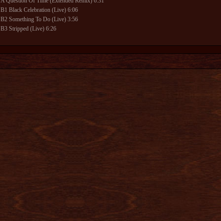
A Question Of Time (Extended Remix) 6:31
B1 Black Celebration (Live) 6:06
B2 Something To Do (Live) 3:56
B3 Stripped (Live) 6:26