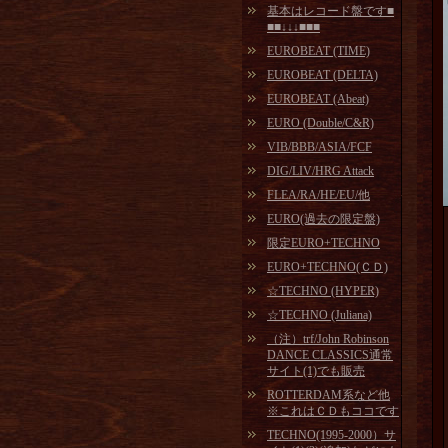
基本はレコード盤です■
■■↓↓↓■■■
EUROBEAT (TIME)
EUROBEAT (DELTA)
EUROBEAT (Abeat)
EURO (Double/C&R)
VIB/BBB/ASIA/FCF
DIG/LIV/HRG Attack
FLEA/RA/HE/EU/他
EURO(過去の限定盤)
限定EURO+TECHNO
EURO+TECHNO(ＣＤ)
☆TECHNO (HYPER)
☆TECHNO (Juliana)
（注）trf/John Robinson
DANCE CLASSICS通常
サイト(1)でも販売
ROTTERDAM系など他
※これはＣＤもココです
TECHNO(1995-2000）サ