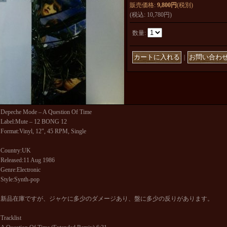
販売価格
:
9,800円
(税別)
(税込
:
10,780円
)
数量
:
｜
Depeche Mode – A Question Of Time
Label:Mute – 12 BONG 12
Format:Vinyl, 12", 45 RPM, Single
Country:UK
Released:11 Aug 1986
Genre:Electronic
Style:Synth-pop
新品在庫ですが、ジャケに多少のダメージあり、盤に多少の反りがあります。
Tracklist