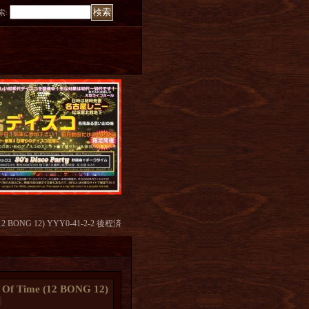
索
:
me (12 BONG 12) YYY0-41-2-2 後程済
n Of Time (12 BONG 12)