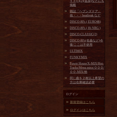
イト(1)(2)(追加)などにも
掲載
雑誌「ヘブンズドア」
他・・・beatfreak など
DISCO-80's ( EURO他)
DISCO-80's ( Hi NRG )
DISCO-CLASSIC(2)
DISCO-80's(名曲など)今
後/ここは不使用
ULTIMIX
FUNKYMIX
Power House/X-MIX/Hot-
Tracks/Mega-mixx/ＯＯＯ/
ＯＯ-MIX/他
同じ曲を２枚以上希望の
方は在庫確認必要
ログイン
新規登録はこちら
ログインはこちら