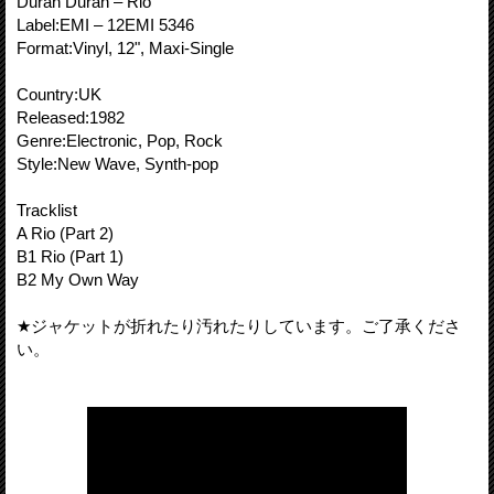
Duran Duran – Rio
Label:EMI – 12EMI 5346
Format:Vinyl, 12", Maxi-Single
Country:UK
Released:1982
Genre:Electronic, Pop, Rock
Style:New Wave, Synth-pop
Tracklist
A Rio (Part 2)
B1 Rio (Part 1)
B2 My Own Way
★ジャケットが折れたり汚れたりしています。ご了承くださ
い。