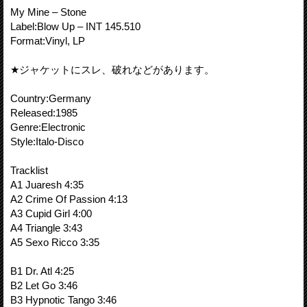
My Mine – Stone
Label:Blow Up – INT 145.510
Format:Vinyl, LP
★ジャケットにスレ、破れなどがあります。
Country:Germany
Released:1985
Genre:Electronic
Style:Italo-Disco
Tracklist
A1 Juaresh 4:35
A2 Crime Of Passion 4:13
A3 Cupid Girl 4:00
A4 Triangle 3:43
A5 Sexo Ricco 3:35
B1 Dr. Atl 4:25
B2 Let Go 3:46
B3 Hypnotic Tango 3:46