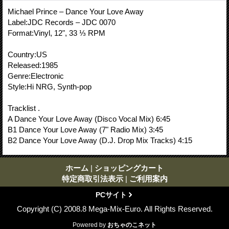
Michael Prince – Dance Your Love Away
Label:JDC Records – JDC 0070
Format:Vinyl, 12", 33 ⅓ RPM
Country:US
Released:1985
Genre:Electronic
Style:Hi NRG, Synth-pop
Tracklist .
A Dance Your Love Away (Disco Vocal Mix) 6:45
B1 Dance Your Love Away (7" Radio Mix) 3:45
B2 Dance Your Love Away (D.J. Drop Mix Tracks) 4:15
ホーム
|
ショッピングカート
特定商取引法表示
|
ご利用案内
PCサイト
Copyright (C) 2008.8 Mega-Mix-Euro. All Rights Reserved.
Powered by
おちゃのこネット