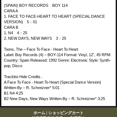
(SPAIN) BOY RECORDS BOY 114
CARA A
1. FACE TO FACE-HEART TO HEART (SPECIAL DANCE
VERSION) 5：01
CARA B
1. N4 4：25
2. NEW DAYS, NEW WAYS 3：25
Twins, The ‎– Face To Face - Heart To Heart
Label: Boy Records (4) ‎– BOY-114 Format: Vinyl, 12", 45 RPM
Country: Spain Released: 1992 Genre: Electronic Style: Synth-
pop, Disco
Tracklist Hide Credits .
A Face To Face - Heart To Heart (Special Dance Version)
Written-By – R. Schreizner* 5:01
B1 N4 4:25
B2 New Days, New Ways Written-By – R. Schreizner* 3:25
ホーム
|
ショッピングカート