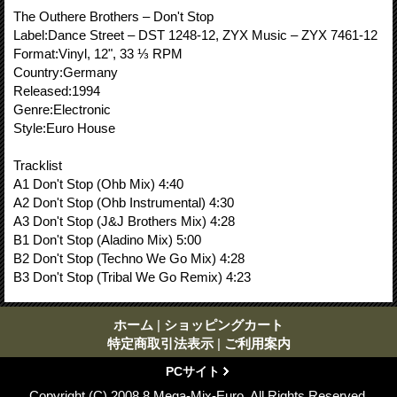
The Outhere Brothers ‎– Don't Stop
Label:Dance Street ‎– DST 1248-12, ZYX Music ‎– ZYX 7461-12
Format:Vinyl, 12", 33 ⅓ RPM
Country:Germany
Released:1994
Genre:Electronic
Style:Euro House
Tracklist
A1 Don't Stop (Ohb Mix) 4:40
A2 Don't Stop (Ohb Instrumental) 4:30
A3 Don't Stop (J&J Brothers Mix) 4:28
B1 Don't Stop (Aladino Mix) 5:00
B2 Don't Stop (Techno We Go Mix) 4:28
B3 Don't Stop (Tribal We Go Remix) 4:23
ホーム
|
ショッピングカート
特定商取引法表示
|
ご利用案内
PCサイト
Copyright (C) 2008.8 Mega-Mix-Euro. All Rights Reserved.