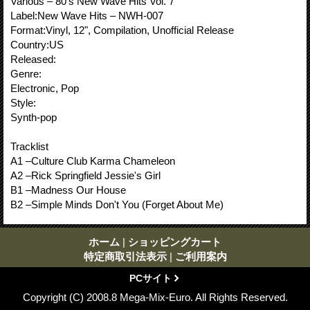
Various ‎– 80's New Wave Hits Vol. 7
Label:New Wave Hits ‎– NWH-007
Format:Vinyl, 12", Compilation, Unofficial Release
Country:US
Released:
Genre:
Electronic, Pop
Style:
Synth-pop
Tracklist
A1 –Culture Club Karma Chameleon
A2 –Rick Springfield Jessie's Girl
B1 –Madness Our House
B2 –Simple Minds Don't You (Forget About Me)
ホーム
|
ショッピングカート
特定商取引法表示
|
ご利用案内
PCサイト
Copyright (C) 2008.8 Mega-Mix-Euro. All Rights Reserved.