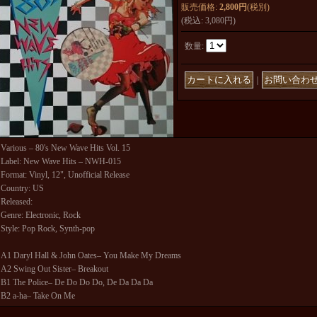
販売価格
:
2,800円
(税別)
(税込
:
3,080円
)
数量
:
｜
Various – 80's New Wave Hits Vol. 15
Label: New Wave Hits – NWH-015
Format: Vinyl, 12", Unofficial Release
Country: US
Released:
Genre: Electronic, Rock
Style: Pop Rock, Synth-pop
A1 Daryl Hall & John Oates– You Make My Dreams
A2 Swing Out Sister– Breakout
B1 The Police– De Do Do Do, De Da Da Da
B2 a-ha– Take On Me