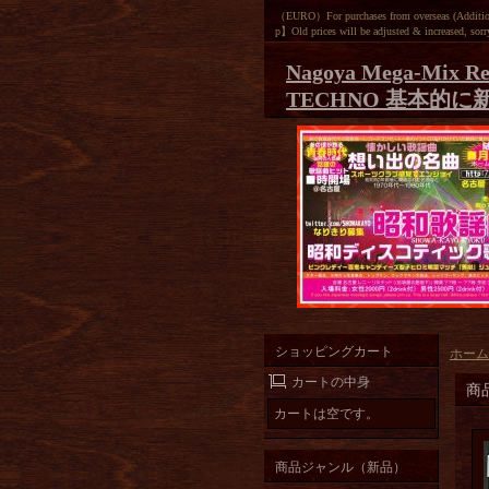
（EURO）For purchases from overseas (Additiona
p】Old prices will be adjusted & increased, sorr
Nagoya Mega-Mix Re
TECHNO 基本的に
ショッピングカート
ホーム
カートの中身
商
カートは空です。
商品ジャンル（新品）