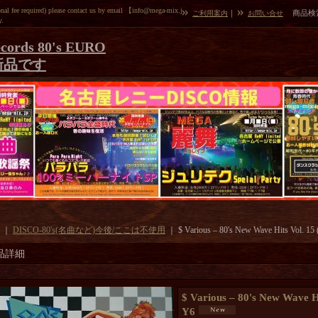
l fee required) please contact us by email 【info@mega-mix.j
｜
商品検
ご利用案内
お問い合せ
y.
cords 80's EURO
新品です
｜
DISCO-80's(名曲など)今後/ここは不使用
｜
$ Various – 80's New Wave Hits Vol. 
品詳細
$ Various – 80's New Wave H
Y6