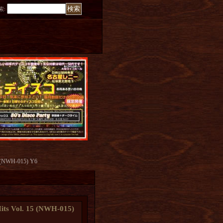
索
:
15 (NWH-015) Y6
its Vol. 15 (NWH-015)