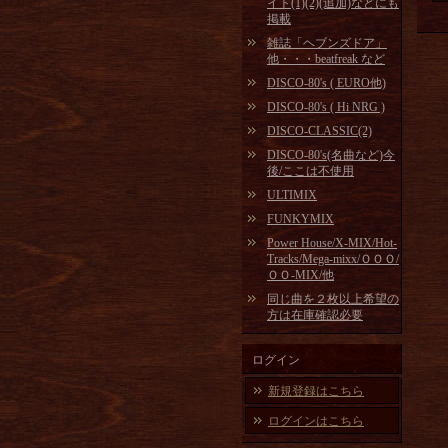
イト(1)(2)(追加)などにも
掲載
雑誌「ヘブンズドア」
他・・・beatfreak など
DISCO-80's ( EURO他)
DISCO-80's ( Hi NRG )
DISCO-CLASSIC(2)
DISCO-80's(名曲など)今
後/ここは不使用
ULTIMIX
FUNKYMIX
Power House/X-MIX/Hot-
Tracks/Mega-mixx/ＯＯＯ/
ＯＯ-MIX/他
同じ曲を２枚以上希望の
方は在庫確認必要
ログイン
新規登録はこちら
ログインはこちら