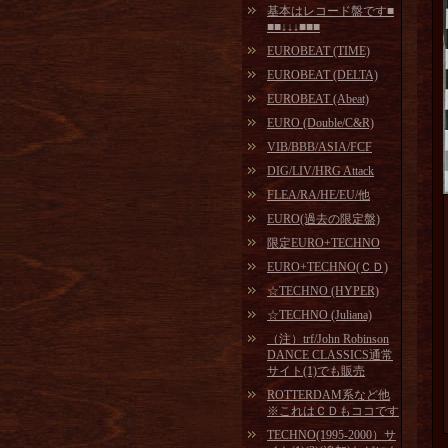
基本はレコード盤です■
■■↓↓↓■■■
EUROBEAT (TIME)
EUROBEAT (DELTA)
EUROBEAT (Abeat)
EURO (Double/C&R)
VIB/BBB/ASIA/FCF
DIG/LIV/HRG Attack
FLEA/RA/HE/EU/他
EURO(過去の限定盤)
限定EURO+TECHNO
EURO+TECHNO(ＣＤ)
☆TECHNO (HYPER)
☆TECHNO (Juliana)
（注）trf/John Robinson
DANCE CLASSICS通常
サイト(1)でも販売
ROTTERDAM系など他
※これはＣＤもココです
TECHNO(1995-2000）サ