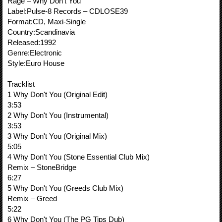
Rage ‎– Why Don't You
Label:Pulse-8 Records ‎– CDLOSE39
Format:CD, Maxi-Single
Country:Scandinavia
Released:1992
Genre:Electronic
Style:Euro House
Tracklist
1 Why Don't You (Original Edit)
3:53
2 Why Don't You (Instrumental)
3:53
3 Why Don't You (Original Mix)
5:05
4 Why Don't You (Stone Essential Club Mix)
Remix – StoneBridge
6:27
5 Why Don't You (Greeds Club Mix)
Remix – Greed
5:22
6 Why Don't You (The PG Tips Dub)