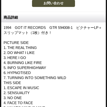
商品詳細
1994 GOT IT RECORDS GTR 594008-1 ピクチャーLP＋
スリップマット（1枚）付き！
PICTURE SIDE
1. THE REAL THING
2. DO WHAT I LIKE
3. HERE I GO
4. BURNING LIKE FIRE
5. INFO SUPERHIGHWAY
6. HYPNOTISED
7. TURNING INTO SOMETHING WILD
THIS SIDE
1. ESCAPE IN MUSIC
2. SENSUALITY
3. NO ONE
4. FACE TO FACE