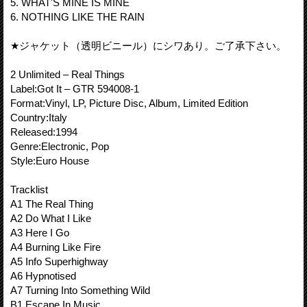
5. WHAT'S MINE IS MINE
6. NOTHING LIKE THE RAIN
★ジャケット（透明ビニール）にシワあり。ご了承下さい。
2 Unlimited – Real Things
Label:Got It – GTR 594008-1
Format:Vinyl, LP, Picture Disc, Album, Limited Edition
Country:Italy
Released:1994
Genre:Electronic, Pop
Style:Euro House
Tracklist
A1 The Real Thing
A2 Do What I Like
A3 Here I Go
A4 Burning Like Fire
A5 Info Superhighway
A6 Hypnotised
A7 Turning Into Something Wild
B1 Escape In Music